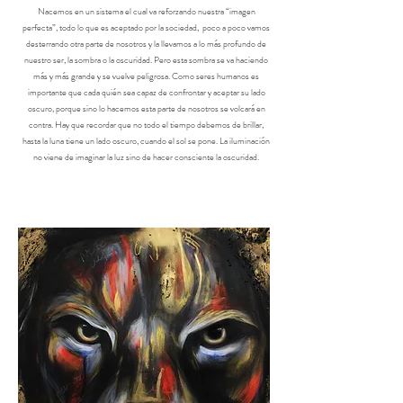
Nacemos en un sistema el cual va reforzando nuestra “imagen
perfecta”, todo lo que es aceptado por la sociedad, poco a poco vamos
desterrando otra parte de nosotros y la llevamos a lo más profundo de
nuestro ser, la sombra o la oscuridad. Pero esta sombra se va haciendo
más y más grande y se vuelve peligrosa. Como seres humanos es
importante que cada quién sea capaz de confrontar y aceptar su lado
oscuro, porque sino lo hacemos esta parte de nosotros se volcará en
contra. Hay que recordar que no todo el tiempo debemos de brillar,
hasta la luna tiene un lado oscuro, cuando el sol se pone. La iluminación
no viene de imaginar la luz sino de hacer consciente la oscuridad.