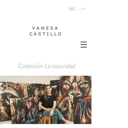
MXN ($)
Colección
La oscuridad