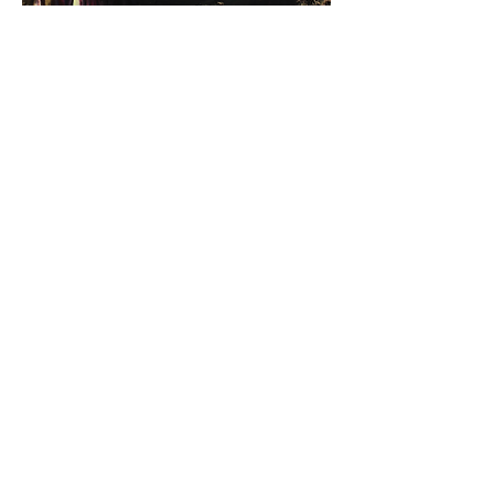
Pantera de la sombra,
2023
120 x 100 cm
Técnica mixta consistente en acrílico,
polvo de mármol y collage