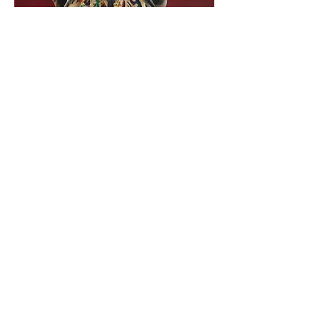
Guerrero jaguar del fuego
, 2022
Técnica mixta consistente en acrílico,
polvo de mármol y collage
140 x 120 x 4.5 cm