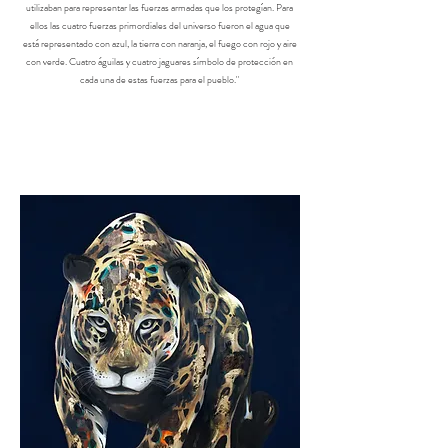
utilizaban para representar las fuerzas armadas que los protegían. Para
ellos las cuatro fuerzas primordiales del universo fueron el agua que
está representado con azul, la tierra con naranja, el fuego con rojo y aire
con verde. Cuatro águilas y cuatro jaguares símbolo de protección en
cada una de estas fuerzas para el pueblo."