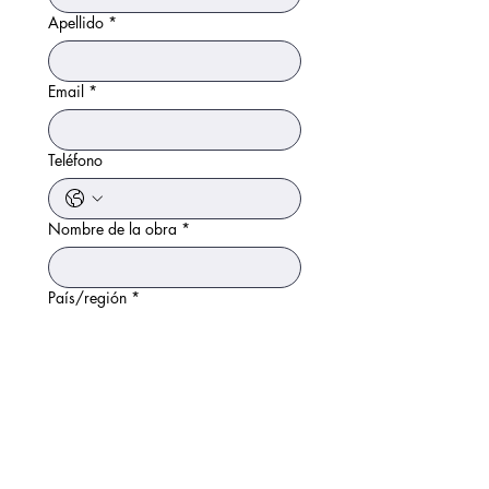
Apellido
*
Email
*
Teléfono
Nombre de la obra
*
País/región
*
Dirección de varias líneas
Dirección
*
Ciudad
*