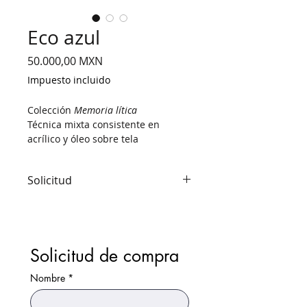
Eco azul
Precio
50.000,00 MXN
Impuesto incluido
Colección
Memoria lítica
Técnica mixta consistente en
acrílico y óleo sobre tela
140 x 120 cm
Solicitud
El precio indicado no incluye gastos
de envío ni otros posibles gastos.
Una
vez recibida la información solicitada
nos pondremos en contacto contigo
Solicitud de compra
para dar seguimiento a tu compra.
Nombre
*
Emitimos factura del SAT (CFDI)